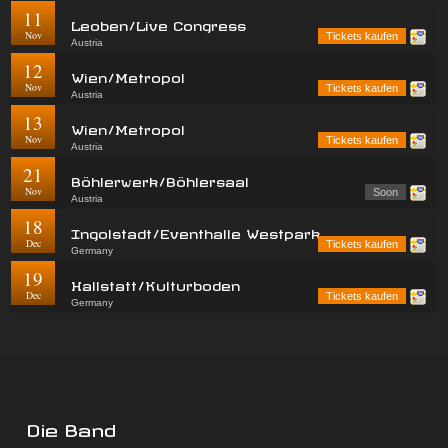
11
Leoben/Live Congress
Nov
Tickets kaufen
Austria
12
Wien/Metropol
Nov
Tickets kaufen
Austria
13
Wien/Metropol
Nov
Tickets kaufen
Austria
21
Böhlerwerk/Böhlersaal
Nov
Soon
Austria
18
Ingolstadt/Eventhalle Westpark
Dec
Tickets kaufen
Germany
19
Hallstatt/Kulturboden
Dec
Tickets kaufen
Germany
Die Band