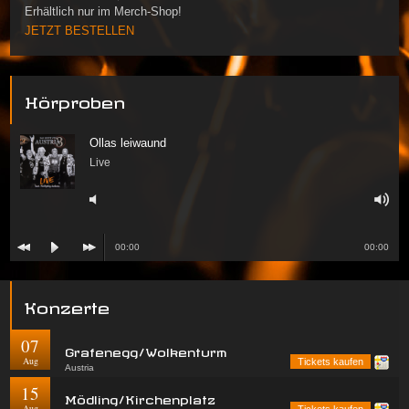
Erhältlich nur im Merch-Shop!
JETZT BESTELLEN
Hörproben
Ollas leiwaund
Live
00:00
00:00
Konzerte
07
Grafenegg/Wolkenturm
Aug
Tickets kaufen
Austria
15
Mödling/Kirchenplatz
Aug