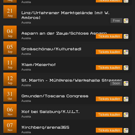
Tickets kaufen
Austria
21
Linz/Urfahraner Marktgelände (mit W.
Aug
Ambros)
Free
Austria
04
Asparn an der Zaya/Schloss Asparn
Sep
Tickets kaufen
Austria
05
Großschönau/Kulturstadl
Sep
Tickets kaufen
Austria
11
Klam/Meierhof
Sep
Tickets kaufen
Austria
12
St. Martin - Mühlkreis/Werkshalle Strasser
Sep
Soon
Austria
31
Gmunden/Toscana Congress
Oct
Tickets kaufen
Austria
06
Hof bei Salzburg/K.U.L.T.
Nov
Tickets kaufen
Austria
07
Kirchberg/arena365
Nov
Tickets kaufen
Austria