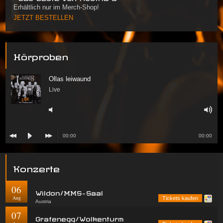
Erhältlich nur im Merch-Shop!
JETZT BESTELLEN
Hörproben
Ollas leiwaund
Live
00:00
00:00
Konzerte
06
Wildon/MMS-Saal
Aug
Tickets kaufen
Austria
07
Grafenegg/Wolkenturm