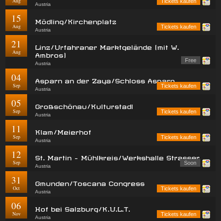
Aug
Tickets kaufen
Austria
15
Mödling/Kirchenplatz
Aug
Tickets kaufen
Austria
21
Linz/Urfahraner Marktgelände (mit W.
Aug
Ambros)
Free
Austria
04
Asparn an der Zaya/Schloss Asparn
Sep
Tickets kaufen
Austria
05
Großschönau/Kulturstadl
Sep
Tickets kaufen
Austria
11
Klam/Meierhof
Sep
Tickets kaufen
Austria
12
St. Martin - Mühlkreis/Werkshalle Strasser
Sep
Soon
Austria
31
Gmunden/Toscana Congress
Oct
Tickets kaufen
Austria
06
Hof bei Salzburg/K.U.L.T.
Nov
Tickets kaufen
Austria