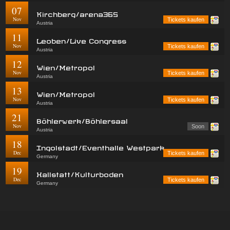
07
Kirchberg/arena365
Nov
Tickets kaufen
Austria
11
Leoben/Live Congress
Nov
Tickets kaufen
Austria
12
Wien/Metropol
Nov
Tickets kaufen
Austria
13
Wien/Metropol
Nov
Tickets kaufen
Austria
21
Böhlerwerk/Böhlersaal
Nov
Soon
Austria
18
Ingolstadt/Eventhalle Westpark
Dec
Tickets kaufen
Germany
19
Hallstatt/Kulturboden
Dec
Tickets kaufen
Germany