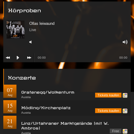
Hörproben
Ollas leiwaund
Live
00:00
00:00
Konzerte
07
Grafenegg/Wolkenturm
Aug
Tickets kaufen
Austria
15
Mödling/Kirchenplatz
Aug
Tickets kaufen
Austria
21
Linz/Urfahraner Marktgelände (mit W.
Aug
Ambros)
Free
Austria