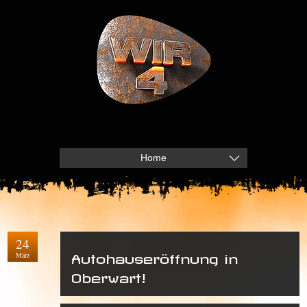
Home
24
März
Autohauseröffnung in
Oberwart!