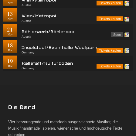
Nov
Tickets kaufen
Austria
13
Wien/Metropol
Nov
Tickets kaufen
Austria
21
Böhlerwerk/Böhlersaal
Nov
Soon
Austria
18
Ingolstadt/Eventhalle Westpark
Dec
Tickets kaufen
Germany
19
Hallstatt/Kulturboden
Dec
Tickets kaufen
Germany
Die Band
Vier hervorragende und mehrfach ausgezeichnete Musiker, die
Musik "handmade" spielen, wienerische und hochdeutsche Texte
schreiben: