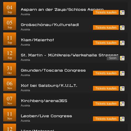
04
Asparn an der Zaya/Schloss Asparn
Sep
Tickets kaufen
Austria
05
Großschönau/Kulturstadl
Sep
Tickets kaufen
Austria
11
Klam/Meierhof
Sep
Tickets kaufen
Austria
12
St. Martin - Mühlkreis/Werkshalle Strasser
Sep
Soon
Austria
31
Gmunden/Toscana Congress
Oct
Tickets kaufen
Austria
06
Hof bei Salzburg/K.U.L.T.
Nov
Tickets kaufen
Austria
07
Kirchberg/arena365
Nov
Tickets kaufen
Austria
11
Leoben/Live Congress
Nov
Tickets kaufen
Austria
12
Wien/Metropol