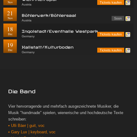
Nov
Tickets kaufen
Austria
21
Böhlerwerk/Böhlersaal
Nov
Soon
Austria
18
Ingolstadt/Eventhalle Westpark
Dec
Tickets kaufen
Germany
19
Hallstatt/Kulturboden
Dec
Tickets kaufen
Germany
Die Band
Vier hervorragende und mehrfach ausgezeichnete Musiker, die
Musik "handmade" spielen, wienerische und hochdeutsche Texte
schreiben:
• Ulli Bäer | guit, voc
• Gary Lux | keyboard, voc