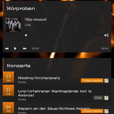
Hörproben
Ollas leiwaund
Live
00:00
00:00
Konzerte
15
Mödling/Kirchenplatz
Aug
Tickets kaufen
Austria
21
Linz/Urfahraner Marktgelände (mit W.
Aug
Ambros)
Free
Austria
04
Asparn an der Zaya/Schloss Asparn
Sep
Tickets kaufen
Austria