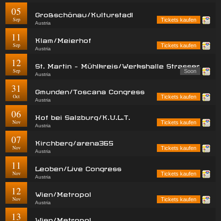
05
Großschönau/Kulturstadl
Sep
Tickets kaufen
Austria
11
Klam/Meierhof
Sep
Tickets kaufen
Austria
12
St. Martin - Mühlkreis/Werkshalle Strasser
Sep
Soon
Austria
31
Gmunden/Toscana Congress
Oct
Tickets kaufen
Austria
06
Hof bei Salzburg/K.U.L.T.
Nov
Tickets kaufen
Austria
07
Kirchberg/arena365
Nov
Tickets kaufen
Austria
11
Leoben/Live Congress
Nov
Tickets kaufen
Austria
12
Wien/Metropol
Nov
Tickets kaufen
Austria
13
Wien/Metropol