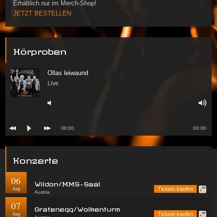
Erhältlich nur im Merch-Shop!
JETZT BESTELLEN
Hörproben
Ollas leiwaund
Live
00:00
00:00
Konzerte
06
Wildon/MMS-Saal
Aug
Tickets kaufen
Austria
07
Grafenegg/Wolkenturm
Aug
Tickets kaufen