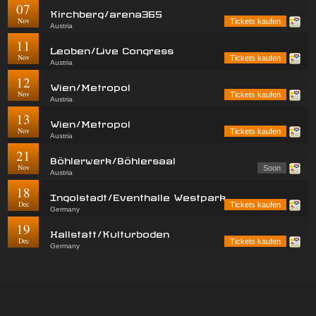
07
Kirchberg/arena365
Nov
Tickets kaufen
Austria
11
Leoben/Live Congress
Nov
Tickets kaufen
Austria
12
Wien/Metropol
Nov
Tickets kaufen
Austria
13
Wien/Metropol
Nov
Tickets kaufen
Austria
21
Böhlerwerk/Böhlersaal
Nov
Soon
Austria
18
Ingolstadt/Eventhalle Westpark
Dec
Tickets kaufen
Germany
19
Hallstatt/Kulturboden
Dec
Tickets kaufen
Germany