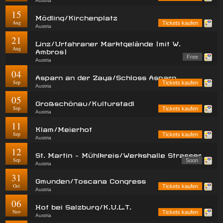
Austria
15
Mödling/Kirchenplatz
Aug
Tickets kaufen
Austria
21
Linz/Urfahraner Marktgelände (mit W.
Aug
Ambros)
Free
Austria
04
Asparn an der Zaya/Schloss Asparn
Sep
Tickets kaufen
Austria
05
Großschönau/Kulturstadl
Sep
Tickets kaufen
Austria
11
Klam/Meierhof
Sep
Tickets kaufen
Austria
12
St. Martin - Mühlkreis/Werkshalle Strasser
Sep
Soon
Austria
31
Gmunden/Toscana Congress
Oct
Tickets kaufen
Austria
06
Hof bei Salzburg/K.U.L.T.
Nov
Tickets kaufen
Austria