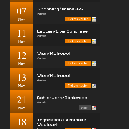
07
Kirchberg/arena365
Austria
Nov
Tickets kaufen
11
Leoben/Live Congress
Austria
Nov
Tickets kaufen
12
Wien/Metropol
Austria
Nov
Tickets kaufen
13
Wien/Metropol
Austria
Nov
Tickets kaufen
21
Böhlerwerk/Böhlersaal
Austria
Nov
Soon
18
Ingolstadt/Eventhalle
Westpark