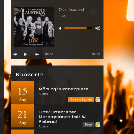
Ollas leiwaund
Live
00:00
00:00
Konzerte
15
Mödling/Kirchenplatz
Austria
Aug
Tickets kaufen
21
Linz/Urfahraner
Marktgelände (mit W.
Ambros)
Aug
Free
Austria