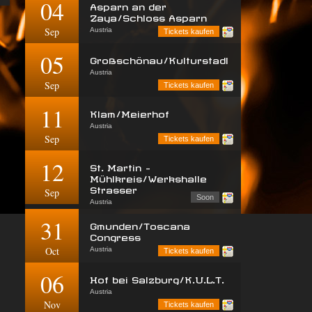
04
Asparn an der
Zaya/Schloss Asparn
Sep
Austria
Tickets kaufen
05
Großschönau/Kulturstadl
Austria
Sep
Tickets kaufen
11
Klam/Meierhof
Austria
Sep
Tickets kaufen
12
St. Martin -
Mühlkreis/Werkshalle
Strasser
Sep
Soon
Austria
31
Gmunden/Toscana
Congress
Oct
Austria
Tickets kaufen
06
Hof bei Salzburg/K.U.L.T.
Austria
Nov
Tickets kaufen