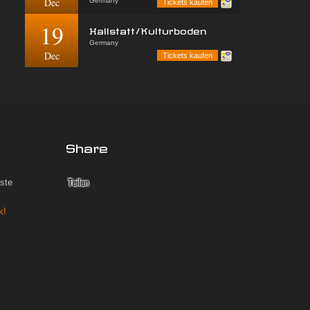
Dec
Germany
Tickets kaufen
19
Hallstatt/Kulturboden
Germany
Dec
Tickets kaufen
Share
iste
k!