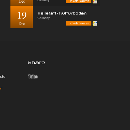
Dec
Germany
Tickets kaufen
19
Hallstatt/Kulturboden
Germany
Dec
Tickets kaufen
Share
iste
k!