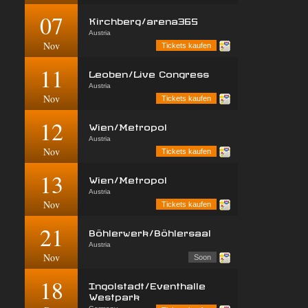
07
Kirchberg/arena365
Austria
Nov
Tickets kaufen
11
Leoben/Live Congress
Austria
Nov
Tickets kaufen
12
Wien/Metropol
Austria
Nov
Tickets kaufen
13
Wien/Metropol
Austria
Nov
Tickets kaufen
21
Böhlerwerk/Böhlersaal
Austria
Nov
Soon
18
Ingolstadt/Eventhalle
Westpark