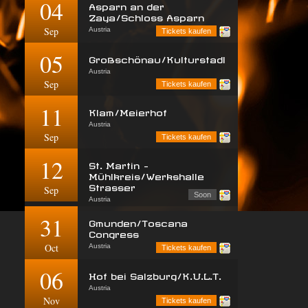
04
Asparn an der
Zaya/Schloss Asparn
Sep
Austria
Tickets kaufen
05
Großschönau/Kulturstadl
Austria
Sep
Tickets kaufen
11
Klam/Meierhof
Austria
Sep
Tickets kaufen
12
St. Martin -
Mühlkreis/Werkshalle
Strasser
Sep
Soon
Austria
31
Gmunden/Toscana
Congress
Oct
Austria
Tickets kaufen
06
Hof bei Salzburg/K.U.L.T.
Austria
Nov
Tickets kaufen