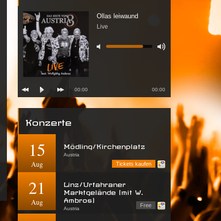
Ollas leiwaund
Live
00:00
00:00
Konzerte
15
Mödling/Kirchenplatz
Austria
Aug
Tickets kaufen
21
Linz/Urfahraner
Marktgelände (mit W.
Ambros)
Aug
Free
Austria