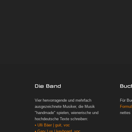
Die Band
Buc
Vier hervorragende und mehrfach
Für Bu
ausgezeichnete Musiker, die Musik
Formul
"handmade" spielen, wienerische und
nettes
hochdeutsche Texte schreiben:
• Ulli Bäer | guit, voc
• Gary Lux | keyboard, voc