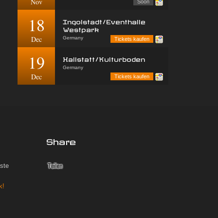
Nov
Soon
18
Ingolstadt/Eventhalle
Westpark
Dec
Germany
Tickets kaufen
19
Hallstatt/Kulturboden
Germany
Dec
Tickets kaufen
Share
iste
k!