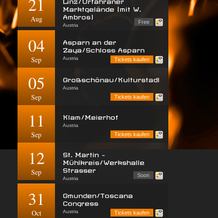
21
Linz/Urfahraner
Marktgelände (mit W.
Ambros)
Aug
Free
Austria
04
Asparn an der
Zaya/Schloss Asparn
Sep
Austria
Tickets kaufen
05
Großschönau/Kulturstadl
Austria
Sep
Tickets kaufen
11
Klam/Meierhof
Austria
Sep
Tickets kaufen
12
St. Martin -
Mühlkreis/Werkshalle
Strasser
Sep
Soon
Austria
31
Gmunden/Toscana
Congress
Oct
Austria
Tickets kaufen