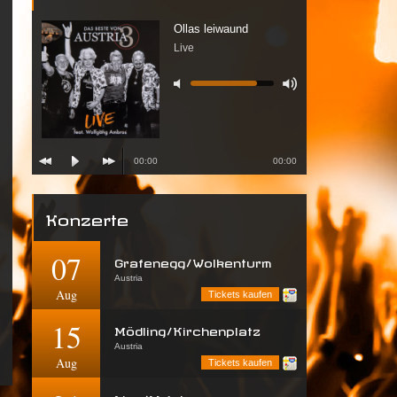
Ollas leiwaund
Live
00:00
00:00
Konzerte
07
Grafenegg/Wolkenturm
Austria
Aug
Tickets kaufen
15
Mödling/Kirchenplatz
Austria
Aug
Tickets kaufen