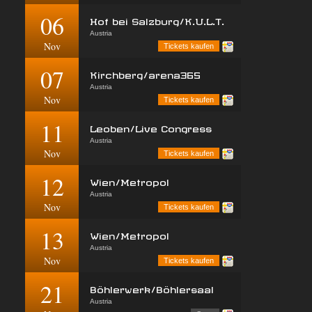
06
Hof bei Salzburg/K.U.L.T.
Austria
Nov
Tickets kaufen
07
Kirchberg/arena365
Austria
Nov
Tickets kaufen
11
Leoben/Live Congress
Austria
Nov
Tickets kaufen
12
Wien/Metropol
Austria
Nov
Tickets kaufen
13
Wien/Metropol
Austria
Nov
Tickets kaufen
21
Böhlerwerk/Böhlersaal
Austria