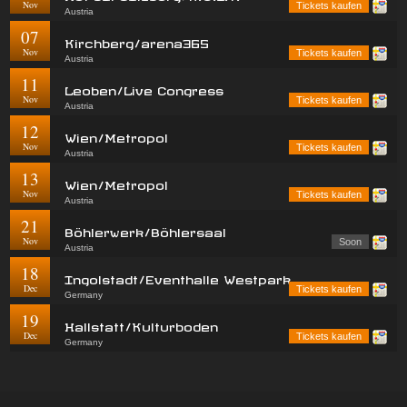
Nov
Tickets kaufen
Austria
07
Kirchberg/arena365
Nov
Tickets kaufen
Austria
11
Leoben/Live Congress
Nov
Tickets kaufen
Austria
12
Wien/Metropol
Nov
Tickets kaufen
Austria
13
Wien/Metropol
Nov
Tickets kaufen
Austria
21
Böhlerwerk/Böhlersaal
Nov
Soon
Austria
18
Ingolstadt/Eventhalle Westpark
Dec
Tickets kaufen
Germany
19
Hallstatt/Kulturboden
Dec
Tickets kaufen
Germany