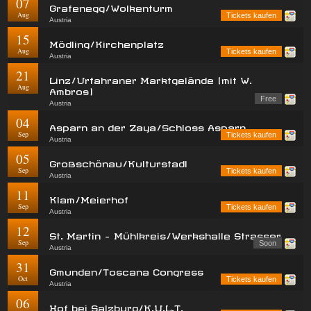
07
Grafenegg/Wolkenturm
Aug
Tickets kaufen
Austria
15
Mödling/Kirchenplatz
Aug
Tickets kaufen
Austria
21
Linz/Urfahraner Marktgelände (mit W.
Aug
Ambros)
Free
Austria
04
Asparn an der Zaya/Schloss Asparn
Sep
Tickets kaufen
Austria
05
Großschönau/Kulturstadl
Sep
Tickets kaufen
Austria
11
Klam/Meierhof
Sep
Tickets kaufen
Austria
12
St. Martin - Mühlkreis/Werkshalle Strasser
Sep
Soon
Austria
31
Gmunden/Toscana Congress
Oct
Tickets kaufen
Austria
06
Hof bei Salzburg/K.U.L.T.