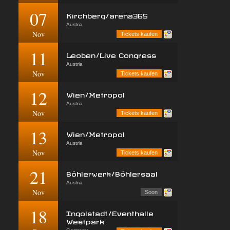
07
Kirchberg/arena365
Austria
Nov
Tickets kaufen
11
Leoben/Live Congress
Austria
Nov
Tickets kaufen
12
Wien/Metropol
Austria
Nov
Tickets kaufen
13
Wien/Metropol
Austria
Nov
Tickets kaufen
21
Böhlerwerk/Böhlersaal
Austria
Nov
Soon
18
Ingolstadt/Eventhalle
Westpark