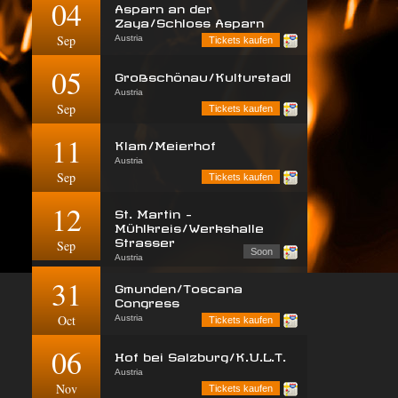
04
Asparn an der
Zaya/Schloss Asparn
Sep
Austria
Tickets kaufen
05
Großschönau/Kulturstadl
Austria
Sep
Tickets kaufen
11
Klam/Meierhof
Austria
Sep
Tickets kaufen
12
St. Martin -
Mühlkreis/Werkshalle
Strasser
Sep
Soon
Austria
31
Gmunden/Toscana
Congress
Oct
Austria
Tickets kaufen
06
Hof bei Salzburg/K.U.L.T.
Austria
Nov
Tickets kaufen