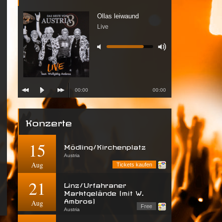
Ollas leiwaund
Live
00:00
00:00
Konzerte
15
Mödling/Kirchenplatz
Austria
Aug
Tickets kaufen
21
Linz/Urfahraner
Marktgelände (mit W.
Ambros)
Aug
Free
Austria