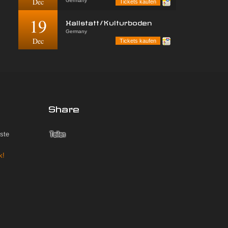
Dec
Germany
Tickets kaufen
19
Hallstatt/Kulturboden
Germany
Dec
Tickets kaufen
Share
iste
k!