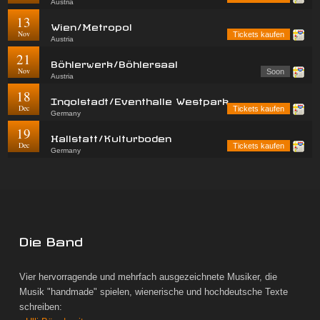
Austria
13
Wien/Metropol
Nov
Tickets kaufen
Austria
21
Böhlerwerk/Böhlersaal
Nov
Soon
Austria
18
Ingolstadt/Eventhalle Westpark
Dec
Tickets kaufen
Germany
19
Hallstatt/Kulturboden
Dec
Tickets kaufen
Germany
Die Band
Vier hervorragende und mehrfach ausgezeichnete Musiker, die
Musik "handmade" spielen, wienerische und hochdeutsche Texte
schreiben: