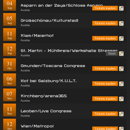
04
Asparn an der Zaya/Schloss Asparn
Sep
Tickets kaufen
Austria
05
Großschönau/Kulturstadl
Sep
Tickets kaufen
Austria
11
Klam/Meierhof
Sep
Tickets kaufen
Austria
12
St. Martin - Mühlkreis/Werkshalle Strasser
Sep
Soon
Austria
31
Gmunden/Toscana Congress
Oct
Tickets kaufen
Austria
06
Hof bei Salzburg/K.U.L.T.
Nov
Tickets kaufen
Austria
07
Kirchberg/arena365
Nov
Tickets kaufen
Austria
11
Leoben/Live Congress
Nov
Tickets kaufen
Austria
12
Wien/Metropol
Nov
Tickets kaufen