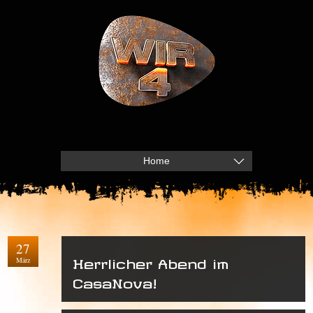
Home
27
März
Herrlicher Abend im
CasaNova!