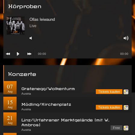
Hörproben
Ollas leiwaund
Live
00:00
00:00
Konzerte
07
Grafenegg/Wolkenturm
Aug
Tickets kaufen
Austria
15
Mödling/Kirchenplatz
Aug
Tickets kaufen
Austria
21
Linz/Urfahraner Marktgelände (mit W.
Aug
Ambros)
Free
Austria