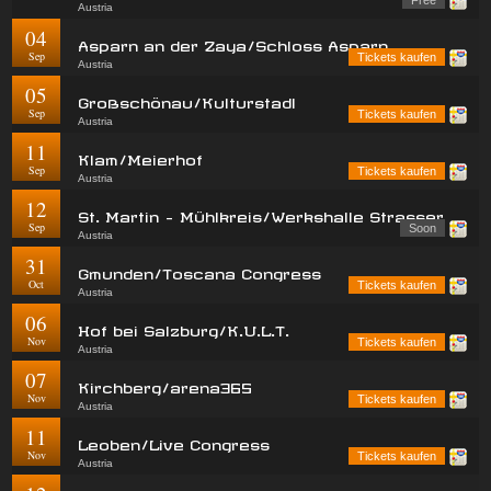
Austria
04
Asparn an der Zaya/Schloss Asparn
Sep
Tickets kaufen
Austria
05
Großschönau/Kulturstadl
Sep
Tickets kaufen
Austria
11
Klam/Meierhof
Sep
Tickets kaufen
Austria
12
St. Martin - Mühlkreis/Werkshalle Strasser
Sep
Soon
Austria
31
Gmunden/Toscana Congress
Oct
Tickets kaufen
Austria
06
Hof bei Salzburg/K.U.L.T.
Nov
Tickets kaufen
Austria
07
Kirchberg/arena365
Nov
Tickets kaufen
Austria
11
Leoben/Live Congress
Nov
Tickets kaufen
Austria