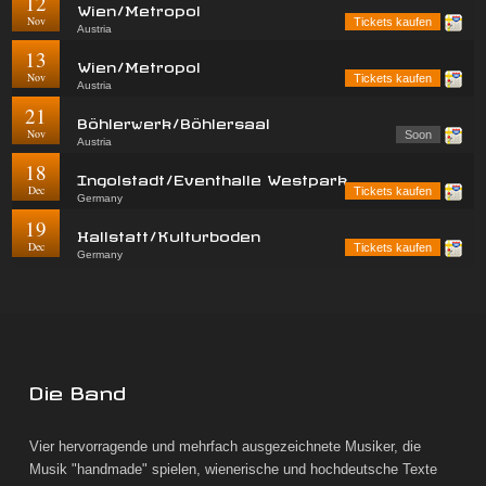
12
Wien/Metropol
Nov
Tickets kaufen
Austria
13
Wien/Metropol
Nov
Tickets kaufen
Austria
21
Böhlerwerk/Böhlersaal
Nov
Soon
Austria
18
Ingolstadt/Eventhalle Westpark
Dec
Tickets kaufen
Germany
19
Hallstatt/Kulturboden
Dec
Tickets kaufen
Germany
Die Band
Vier hervorragende und mehrfach ausgezeichnete Musiker, die
Musik "handmade" spielen, wienerische und hochdeutsche Texte