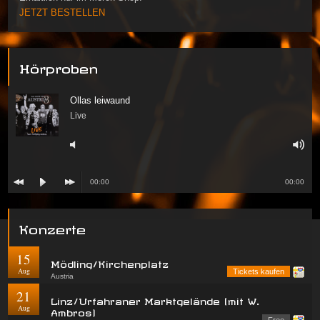
JETZT BESTELLEN
Hörproben
Ollas leiwaund
Live
00:00
00:00
Konzerte
15
Mödling/Kirchenplatz
Aug
Tickets kaufen
Austria
21
Linz/Urfahraner Marktgelände (mit W.
Aug
Ambros)
Free