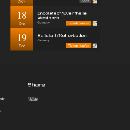
Nov
Soon
18
Ingolstadt/Eventhalle
Westpark
Dec
Germany
Tickets kaufen
19
Hallstatt/Kulturboden
Germany
Dec
Tickets kaufen
Share
iste
k!