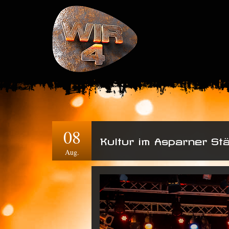
08
Kultur im Asparner Stät
Aug.