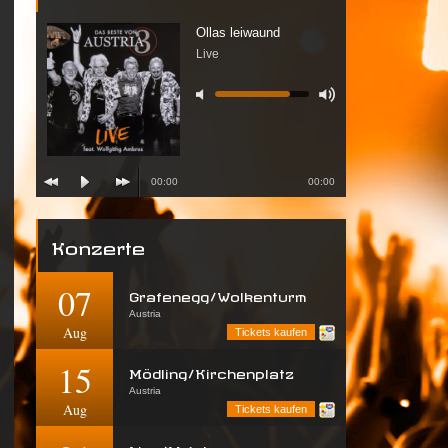
Ollas leiwaund
Live
00:00
00:00
Konzerte
07
Grafenegg/Wolkenturm
Austria
Aug
Tickets kaufen
15
Mödling/Kirchenplatz
Austria
Aug
Tickets kaufen