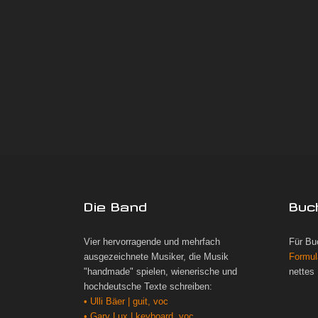
Die Band
Buc
Vier hervorragende und mehrfach
Für Bu
ausgezeichnete Musiker, die Musik
Formul
"handmade" spielen, wienerische und
nettes
hochdeutsche Texte schreiben:
• Ulli Bäer | guit, voc
• Gary Lux | keyboard, voc