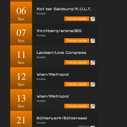
06
Hof bei Salzburg/K.U.L.T.
Austria
Nov
Tickets kaufen
07
Kirchberg/arena365
Austria
Nov
Tickets kaufen
11
Leoben/Live Congress
Austria
Nov
Tickets kaufen
12
Wien/Metropol
Austria
Nov
Tickets kaufen
13
Wien/Metropol
Austria
Nov
Tickets kaufen
21
Böhlerwerk/Böhlersaal
Austria