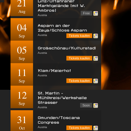
21
Linz/Urfahraner
Marktgelände (mit W.
Ambros)
Aug
Free
Austria
04
Asparn an der
Zaya/Schloss Asparn
Sep
Austria
Tickets kaufen
05
Großschönau/Kulturstadl
Austria
Sep
Tickets kaufen
11
Klam/Meierhof
Austria
Sep
Tickets kaufen
12
St. Martin -
Mühlkreis/Werkshalle
Strasser
Sep
Soon
Austria
31
Gmunden/Toscana
Congress
Oct
Austria
Tickets kaufen