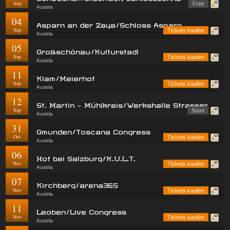
Aug
Free
Austria
04
Asparn an der Zaya/Schloss Asparn
Sep
Tickets kaufen
Austria
05
Großschönau/Kulturstadl
Sep
Tickets kaufen
Austria
11
Klam/Meierhof
Sep
Tickets kaufen
Austria
12
St. Martin - Mühlkreis/Werkshalle Strasser
Sep
Soon
Austria
31
Gmunden/Toscana Congress
Oct
Tickets kaufen
Austria
06
Hof bei Salzburg/K.U.L.T.
Nov
Tickets kaufen
Austria
07
Kirchberg/arena365
Nov
Tickets kaufen
Austria
11
Leoben/Live Congress
Nov
Tickets kaufen
Austria