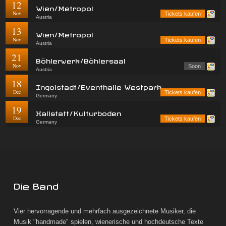
12
Wien/Metropol
Nov
Tickets kaufen
Austria
13
Wien/Metropol
Nov
Tickets kaufen
Austria
21
Böhlerwerk/Böhlersaal
Nov
Soon
Austria
18
Ingolstadt/Eventhalle Westpark
Dec
Tickets kaufen
Germany
19
Hallstatt/Kulturboden
Dec
Tickets kaufen
Germany
Die Band
Vier hervorragende und mehrfach ausgezeichnete Musiker, die
Musik "handmade" spielen, wienerische und hochdeutsche Texte