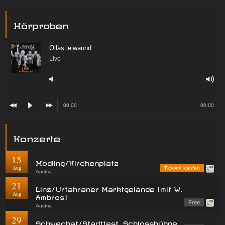
Hörproben
Ollas leiwaund
Live
00:00
00:00
Konzerte
15
Mödling/Kirchenplatz
Aug
Tickets kaufen
Austria
21
Linz/Urfahraner Marktgelände (mit W.
Aug
Ambros)
Free
Austria
29
Schwechat/Stadtfest, Schlossbühne