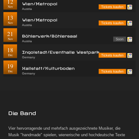
12
Wien/Metropol
Nov
Tickets kaufen
Austria
13
Wien/Metropol
Nov
Tickets kaufen
Austria
21
Böhlerwerk/Böhlersaal
Nov
Soon
Austria
18
Ingolstadt/Eventhalle Westpark
Dec
Tickets kaufen
Germany
19
Hallstatt/Kulturboden
Dec
Tickets kaufen
Germany
Die Band
Vier hervorragende und mehrfach ausgezeichnete Musiker, die
Musik "handmade" spielen, wienerische und hochdeutsche Texte