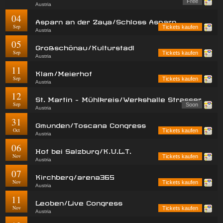
Free
Austria
04
Asparn an der Zaya/Schloss Asparn
Sep
Tickets kaufen
Austria
05
Großschönau/Kulturstadl
Sep
Tickets kaufen
Austria
11
Klam/Meierhof
Sep
Tickets kaufen
Austria
12
St. Martin - Mühlkreis/Werkshalle Strasser
Sep
Soon
Austria
31
Gmunden/Toscana Congress
Oct
Tickets kaufen
Austria
06
Hof bei Salzburg/K.U.L.T.
Nov
Tickets kaufen
Austria
07
Kirchberg/arena365
Nov
Tickets kaufen
Austria
11
Leoben/Live Congress
Nov
Tickets kaufen
Austria