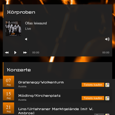
Hörproben
Ollas leiwaund
Live
00:00
00:00
Konzerte
07
Grafenegg/Wolkenturm
Aug
Tickets kaufen
Austria
15
Mödling/Kirchenplatz
Aug
Tickets kaufen
Austria
21
Linz/Urfahraner Marktgelände (mit W.
Aug
Ambros)