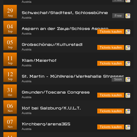
Austria
29
Schwechat/Stadtfest, Schlossbühne
Aug
Free
Austria
04
Asparn an der Zaya/Schloss Asparn
Sep
Tickets kaufen
Austria
05
Großschönau/Kulturstadl
Sep
Tickets kaufen
Austria
11
Klam/Meierhof
Sep
Tickets kaufen
Austria
12
St. Martin - Mühlkreis/Werkshalle Strasser
Sep
Soon
Austria
31
Gmunden/Toscana Congress
Oct
Tickets kaufen
Austria
06
Hof bei Salzburg/K.U.L.T.
Nov
Tickets kaufen
Austria
07
Kirchberg/arena365
Nov
Tickets kaufen
Austria