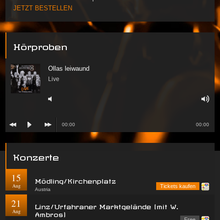
JETZT BESTELLEN
Hörproben
Ollas leiwaund
Live
00:00
00:00
Konzerte
15
Mödling/Kirchenplatz
Aug
Tickets kaufen
Austria
21
Linz/Urfahraner Marktgelände (mit W.
Aug
Ambros)
Free