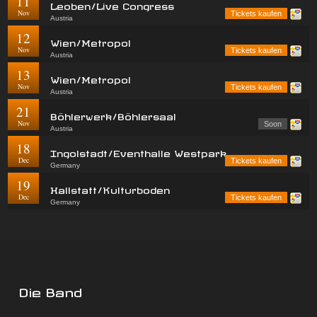
11
Leoben/Live Congress
Nov
Tickets kaufen
Austria
12
Wien/Metropol
Nov
Tickets kaufen
Austria
13
Wien/Metropol
Nov
Tickets kaufen
Austria
21
Böhlerwerk/Böhlersaal
Nov
Soon
Austria
18
Ingolstadt/Eventhalle Westpark
Dec
Tickets kaufen
Germany
19
Hallstatt/Kulturboden
Dec
Tickets kaufen
Germany
Die Band