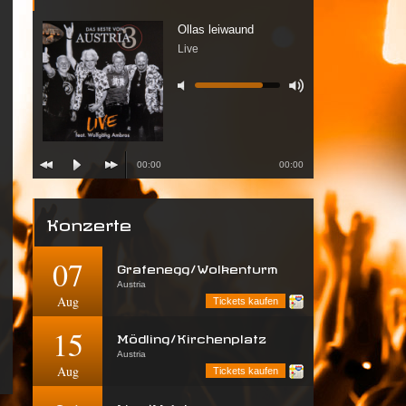
Ollas leiwaund
Live
00:00
00:00
Konzerte
07
Grafenegg/Wolkenturm
Austria
Aug
Tickets kaufen
15
Mödling/Kirchenplatz
Austria
Aug
Tickets kaufen