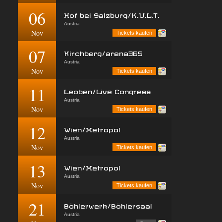
06
Hof bei Salzburg/K.U.L.T.
Austria
Nov
Tickets kaufen
07
Kirchberg/arena365
Austria
Nov
Tickets kaufen
11
Leoben/Live Congress
Austria
Nov
Tickets kaufen
12
Wien/Metropol
Austria
Nov
Tickets kaufen
13
Wien/Metropol
Austria
Nov
Tickets kaufen
21
Böhlerwerk/Böhlersaal
Austria