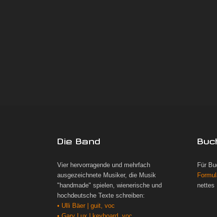
Die Band
Buc
Vier hervorragende und mehrfach
Für Bu
ausgezeichnete Musiker, die Musik
Formul
"handmade" spielen, wienerische und
nettes
hochdeutsche Texte schreiben:
• Ulli Bäer | guit, voc
• Gary Lux | keyboard, voc