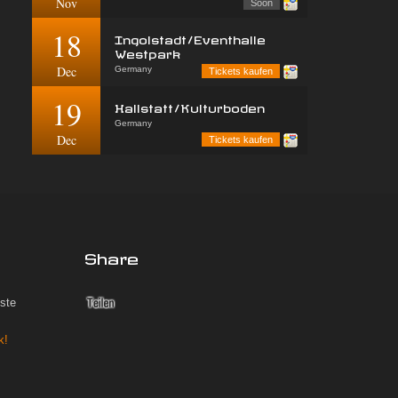
Nov
Soon
18
Ingolstadt/Eventhalle
Westpark
Dec
Germany
Tickets kaufen
19
Hallstatt/Kulturboden
Germany
Dec
Tickets kaufen
Share
iste
k!