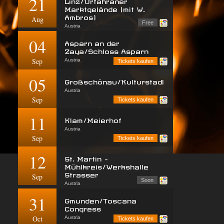
21
Linz/Urfahraner
Marktgelände (mit W.
Ambros)
Aug
Free
Austria
04
Asparn an der
Zaya/Schloss Asparn
Sep
Austria
Tickets kaufen
05
Großschönau/Kulturstadl
Austria
Sep
Tickets kaufen
11
Klam/Meierhof
Austria
Sep
Tickets kaufen
12
St. Martin -
Mühlkreis/Werkshalle
Strasser
Sep
Soon
Austria
31
Gmunden/Toscana
Congress
Oct
Austria
Tickets kaufen