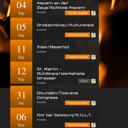
04
Asparn an der
Zaya/Schloss Asparn
Sep
Austria
Tickets kaufen
05
Großschönau/Kulturstadl
Austria
Sep
Tickets kaufen
11
Klam/Meierhof
Austria
Sep
Tickets kaufen
12
St. Martin -
Mühlkreis/Werkshalle
Strasser
Sep
Soon
Austria
31
Gmunden/Toscana
Congress
Oct
Austria
Tickets kaufen
06
Hof bei Salzburg/K.U.L.T.
Austria
Nov
Tickets kaufen