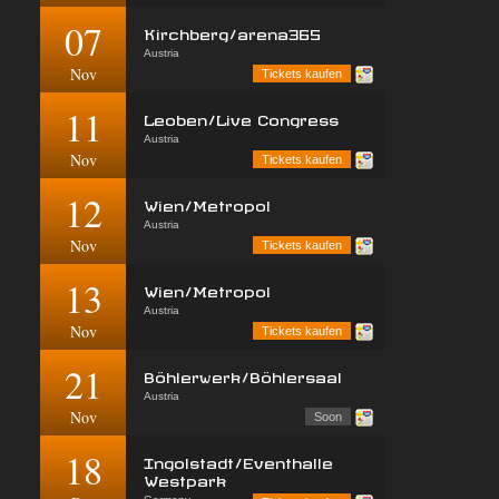
07
Kirchberg/arena365
Austria
Nov
Tickets kaufen
11
Leoben/Live Congress
Austria
Nov
Tickets kaufen
12
Wien/Metropol
Austria
Nov
Tickets kaufen
13
Wien/Metropol
Austria
Nov
Tickets kaufen
21
Böhlerwerk/Böhlersaal
Austria
Nov
Soon
18
Ingolstadt/Eventhalle
Westpark