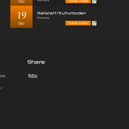
Dec
Germany
Tickets kaufen
19
Hallstatt/Kulturboden
Germany
Dec
Tickets kaufen
Share
iste
k!