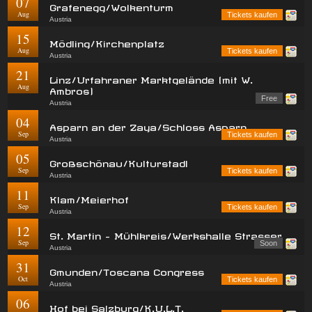
07
Grafenegg/Wolkenturm
Aug
Tickets kaufen
Austria
15
Mödling/Kirchenplatz
Aug
Tickets kaufen
Austria
21
Linz/Urfahraner Marktgelände (mit W.
Aug
Ambros)
Free
Austria
04
Asparn an der Zaya/Schloss Asparn
Sep
Tickets kaufen
Austria
05
Großschönau/Kulturstadl
Sep
Tickets kaufen
Austria
11
Klam/Meierhof
Sep
Tickets kaufen
Austria
12
St. Martin - Mühlkreis/Werkshalle Strasser
Sep
Soon
Austria
31
Gmunden/Toscana Congress
Oct
Tickets kaufen
Austria
06
Hof bei Salzburg/K.U.L.T.