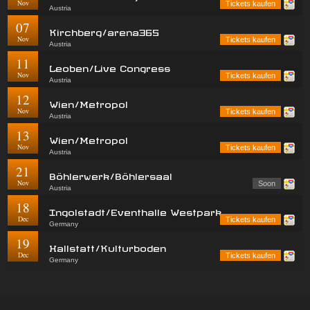
Nov
Tickets kaufen
Austria
07
Kirchberg/arena365
Nov
Tickets kaufen
Austria
11
Leoben/Live Congress
Nov
Tickets kaufen
Austria
12
Wien/Metropol
Nov
Tickets kaufen
Austria
13
Wien/Metropol
Nov
Tickets kaufen
Austria
21
Böhlerwerk/Böhlersaal
Nov
Soon
Austria
18
Ingolstadt/Eventhalle Westpark
Dec
Tickets kaufen
Germany
19
Hallstatt/Kulturboden
Dec
Tickets kaufen
Germany