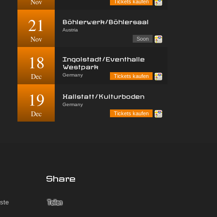
Nov
Tickets kaufen
21
Böhlerwerk/Böhlersaal
Austria
Nov
Soon
18
Ingolstadt/Eventhalle
Westpark
Dec
Germany
Tickets kaufen
19
Hallstatt/Kulturboden
Germany
Dec
Tickets kaufen
Share
iste