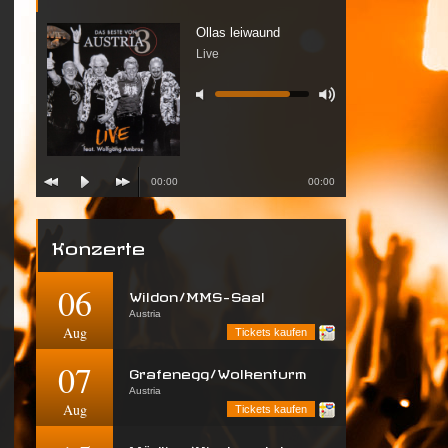
Ollas leiwaund
Live
00:00
00:00
Konzerte
06
Wildon/MMS-Saal
Austria
Aug
Tickets kaufen
07
Grafenegg/Wolkenturm
Austria
Aug
Tickets kaufen