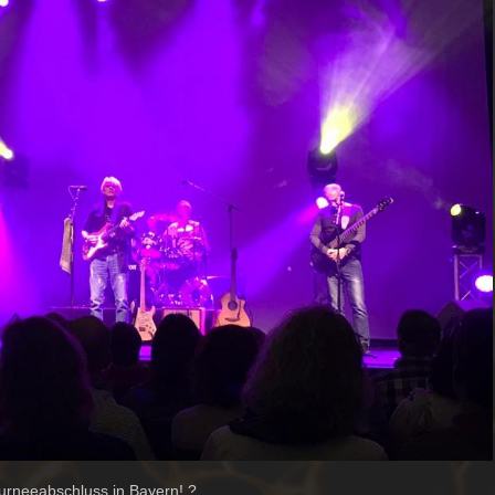
urneeabschluss in Bayern!
?