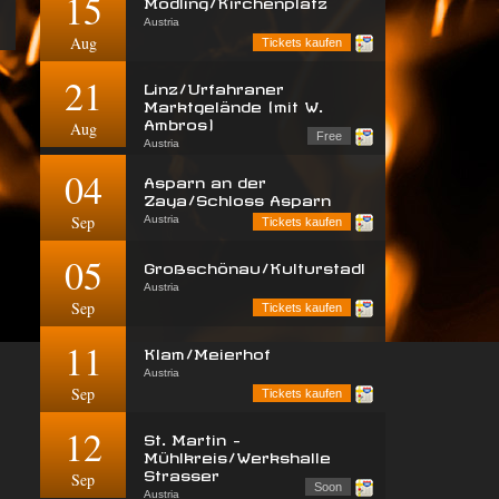
15
Mödling/Kirchenplatz
Austria
Aug
Tickets kaufen
21
Linz/Urfahraner
Marktgelände (mit W.
Ambros)
Aug
Free
Austria
04
Asparn an der
Zaya/Schloss Asparn
Sep
Austria
Tickets kaufen
05
Großschönau/Kulturstadl
Austria
Sep
Tickets kaufen
11
Klam/Meierhof
Austria
Sep
Tickets kaufen
12
St. Martin -
Mühlkreis/Werkshalle
Strasser
Sep
Soon
Austria