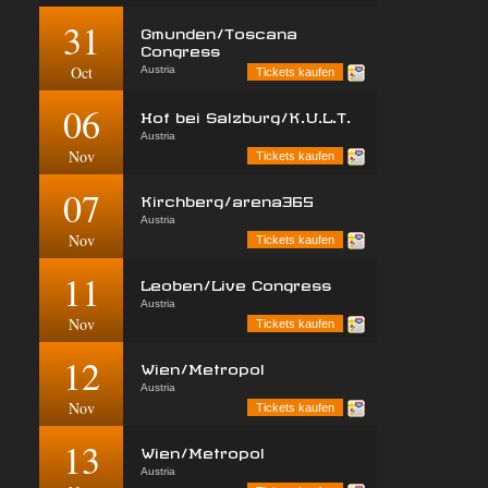
31
Gmunden/Toscana
Congress
Oct
Austria
Tickets kaufen
06
Hof bei Salzburg/K.U.L.T.
Austria
Nov
Tickets kaufen
07
Kirchberg/arena365
Austria
Nov
Tickets kaufen
11
Leoben/Live Congress
Austria
Nov
Tickets kaufen
12
Wien/Metropol
Austria
Nov
Tickets kaufen
13
Wien/Metropol
Austria