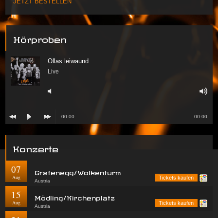
JETZT BESTELLEN
Hörproben
Ollas leiwaund
Live
00:00
00:00
Konzerte
07
Grafenegg/Wolkenturm
Aug
Tickets kaufen
Austria
15
Mödling/Kirchenplatz
Aug
Tickets kaufen
Austria