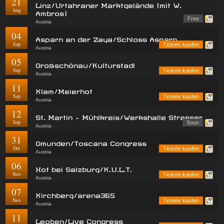
21
Linz/Urfahraner Marktgelände (mit W.
Aug
Ambros)
Free
Austria
04
Asparn an der Zaya/Schloss Asparn
Sep
Tickets kaufen
Austria
05
Großschönau/Kulturstadl
Sep
Tickets kaufen
Austria
11
Klam/Meierhof
Sep
Tickets kaufen
Austria
12
St. Martin - Mühlkreis/Werkshalle Strasser
Sep
Soon
Austria
31
Gmunden/Toscana Congress
Oct
Tickets kaufen
Austria
06
Hof bei Salzburg/K.U.L.T.
Nov
Tickets kaufen
Austria
07
Kirchberg/arena365
Nov
Tickets kaufen
Austria
11
Leoben/Live Congress