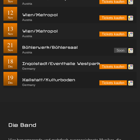
Nov
Tickets kaufen
Austria
12
Wien/Metropol
Nov
Tickets kaufen
Austria
13
Wien/Metropol
Nov
Tickets kaufen
Austria
21
Böhlerwerk/Böhlersaal
Nov
Soon
Austria
18
Ingolstadt/Eventhalle Westpark
Dec
Tickets kaufen
Germany
19
Hallstatt/Kulturboden
Dec
Tickets kaufen
Germany
Die Band