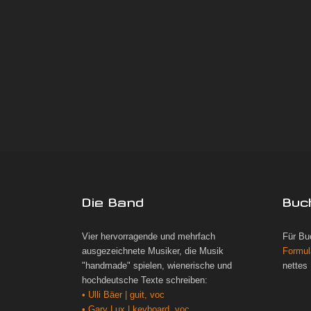
Die Band
Buc
Vier hervorragende und mehrfach
Für Bu
ausgezeichnete Musiker, die Musik
Formul
"handmade" spielen, wienerische und
nettes
hochdeutsche Texte schreiben:
• Ulli Bäer | guit, voc
• Gary Lux | keyboard, voc