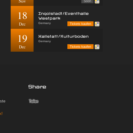
Nov
Soon
18
Ingolstadt/Eventhalle
Westpark
Dec
Germany
Tickets kaufen
19
Hallstatt/Kulturboden
Germany
Dec
Tickets kaufen
Share
iste
k!