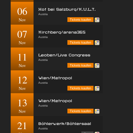
06
Hof bei Salzburg/K.U.L.T.
Austria
Nov
Tickets kaufen
07
Kirchberg/arena365
Austria
Nov
Tickets kaufen
11
Leoben/Live Congress
Austria
Nov
Tickets kaufen
12
Wien/Metropol
Austria
Nov
Tickets kaufen
13
Wien/Metropol
Austria
Nov
Tickets kaufen
21
Böhlerwerk/Böhlersaal
Austria