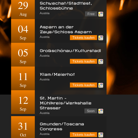
29
Schwechat/Stadtfest,
Schlossbühne
Aug
Austria
Free
04
Asparn an der
Zaya/Schloss Asparn
Sep
Austria
Tickets kaufen
05
Großschönau/Kulturstadl
Austria
Sep
Tickets kaufen
11
Klam/Meierhof
Austria
Sep
Tickets kaufen
12
St. Martin -
Mühlkreis/Werkshalle
Strasser
Sep
Soon
Austria
31
Gmunden/Toscana
Congress
Oct
Austria
Tickets kaufen