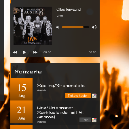
Ollas leiwaund
Live
00:00
00:00
Konzerte
15
Mödling/Kirchenplatz
Austria
Aug
Tickets kaufen
21
Linz/Urfahraner
Marktgelände (mit W.
Ambros)
Aug
Free
Austria