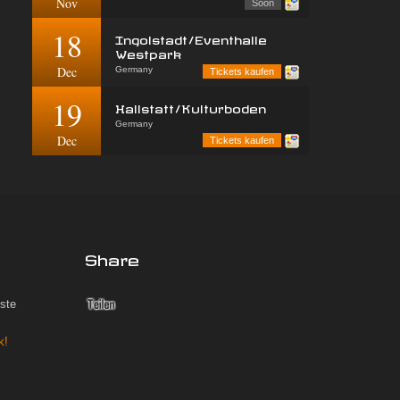
Nov
Soon
18
Ingolstadt/Eventhalle
Westpark
Dec
Germany
Tickets kaufen
19
Hallstatt/Kulturboden
Germany
Dec
Tickets kaufen
Share
iste
k!