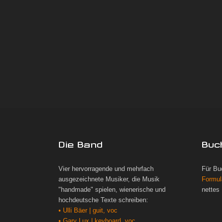
Die Band
Buc
Vier hervorragende und mehrfach
Für Bu
ausgezeichnete Musiker, die Musik
Formul
"handmade" spielen, wienerische und
nettes
hochdeutsche Texte schreiben:
• Ulli Bäer | guit, voc
• Gary Lux | keyboard, voc