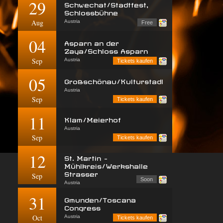
29
Schwechat/Stadtfest,
Schlossbühne
Aug
Austria
Free
04
Asparn an der
Zaya/Schloss Asparn
Sep
Austria
Tickets kaufen
05
Großschönau/Kulturstadl
Austria
Sep
Tickets kaufen
11
Klam/Meierhof
Austria
Sep
Tickets kaufen
12
St. Martin -
Mühlkreis/Werkshalle
Strasser
Sep
Soon
Austria
31
Gmunden/Toscana
Congress
Oct
Austria
Tickets kaufen