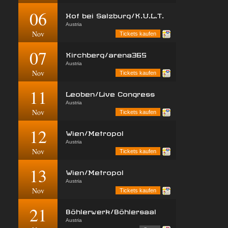
06
Hof bei Salzburg/K.U.L.T.
Austria
Nov
Tickets kaufen
07
Kirchberg/arena365
Austria
Nov
Tickets kaufen
11
Leoben/Live Congress
Austria
Nov
Tickets kaufen
12
Wien/Metropol
Austria
Nov
Tickets kaufen
13
Wien/Metropol
Austria
Nov
Tickets kaufen
21
Böhlerwerk/Böhlersaal
Austria