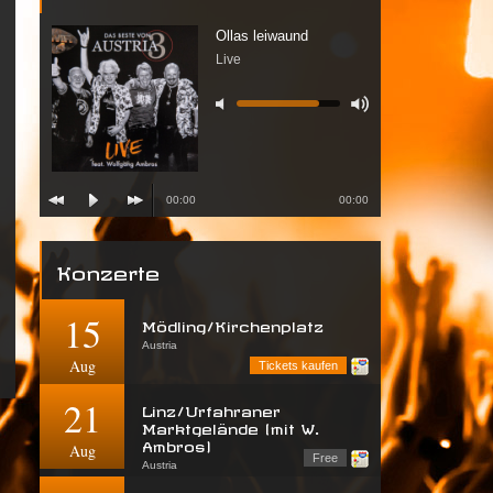
Ollas leiwaund
Live
00:00
00:00
Konzerte
15
Mödling/Kirchenplatz
Austria
Aug
Tickets kaufen
21
Linz/Urfahraner
Marktgelände (mit W.
Ambros)
Aug
Free
Austria