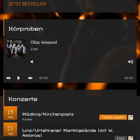
JETZT BESTELLEN
Hörproben
Ollas leiwaund
Live
00:00
00:00
Konzerte
15
Mödling/Kirchenplatz
Aug
Tickets kaufen
Austria
21
Linz/Urfahraner Marktgelände (mit W.
Aug
Ambros)
Free