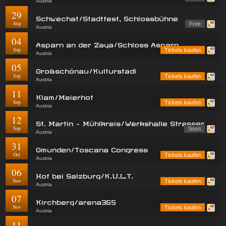
Austria
29
Schwechat/Stadtfest, Schlossbühne
Aug
Free
Austria
04
Asparn an der Zaya/Schloss Asparn
Sep
Tickets kaufen
Austria
05
Großschönau/Kulturstadl
Sep
Tickets kaufen
Austria
11
Klam/Meierhof
Sep
Tickets kaufen
Austria
12
St. Martin - Mühlkreis/Werkshalle Strasser
Sep
Soon
Austria
31
Gmunden/Toscana Congress
Oct
Tickets kaufen
Austria
06
Hof bei Salzburg/K.U.L.T.
Nov
Tickets kaufen
Austria
07
Kirchberg/arena365
Nov
Tickets kaufen
Austria
11