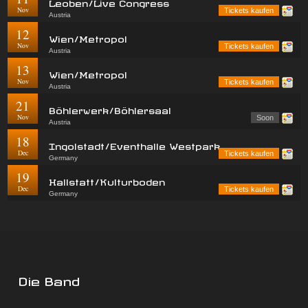
Leoben/Live Congress
Nov
Tickets kaufen
Austria
12
Wien/Metropol
Nov
Tickets kaufen
Austria
13
Wien/Metropol
Nov
Tickets kaufen
Austria
21
Böhlerwerk/Böhlersaal
Nov
Soon
Austria
18
Ingolstadt/Eventhalle Westpark
Dec
Tickets kaufen
Germany
19
Hallstatt/Kulturboden
Dec
Tickets kaufen
Germany
Die Band