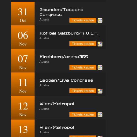
31
Gmunden/Toscana
Congress
Oct
Austria
Tickets kaufen
06
Hof bei Salzburg/K.U.L.T.
Austria
Nov
Tickets kaufen
07
Kirchberg/arena365
Austria
Nov
Tickets kaufen
11
Leoben/Live Congress
Austria
Nov
Tickets kaufen
12
Wien/Metropol
Austria
Nov
Tickets kaufen
13
Wien/Metropol
Austria