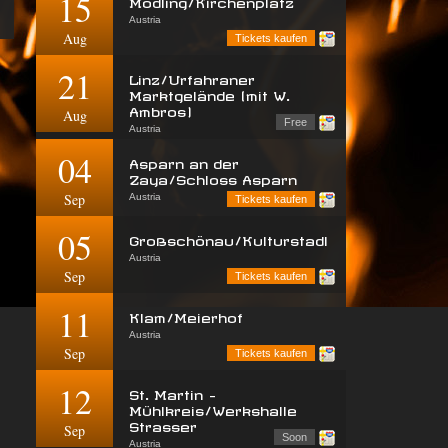
15
Mödling/Kirchenplatz
Austria
Aug
Tickets kaufen
21
Linz/Urfahraner
Marktgelände (mit W.
Ambros)
Aug
Free
Austria
04
Asparn an der
Zaya/Schloss Asparn
Sep
Austria
Tickets kaufen
05
Großschönau/Kulturstadl
Austria
Sep
Tickets kaufen
11
Klam/Meierhof
Austria
Sep
Tickets kaufen
12
St. Martin -
Mühlkreis/Werkshalle
Strasser
Sep
Soon
Austria