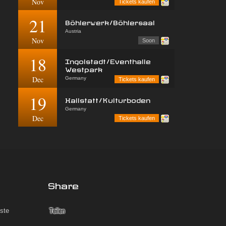
Nov
Tickets kaufen
21
Böhlerwerk/Böhlersaal
Austria
Nov
Soon
18
Ingolstadt/Eventhalle
Westpark
Dec
Germany
Tickets kaufen
19
Hallstatt/Kulturboden
Germany
Dec
Tickets kaufen
Share
iste