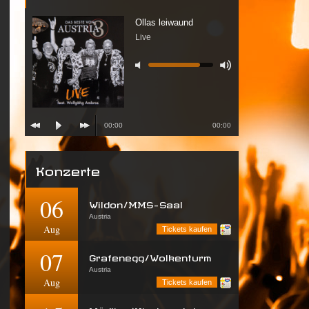
Ollas leiwaund
Live
00:00
00:00
Konzerte
06
Wildon/MMS-Saal
Austria
Aug
Tickets kaufen
07
Grafenegg/Wolkenturm
Austria
Aug
Tickets kaufen