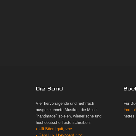
Die Band
Buc
Vier hervorragende und mehrfach
Für Bu
ausgezeichnete Musiker, die Musik
Formul
"handmade" spielen, wienerische und
nettes
hochdeutsche Texte schreiben:
• Ulli Bäer | guit, voc
• Gary Lux | keyboard, voc