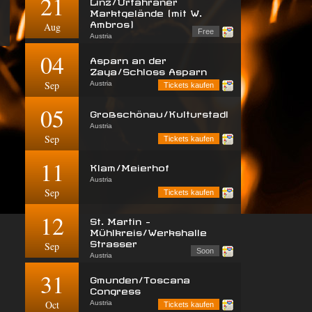
21
Linz/Urfahraner
Marktgelände (mit W.
Ambros)
Aug
Free
Austria
04
Asparn an der
Zaya/Schloss Asparn
Sep
Austria
Tickets kaufen
05
Großschönau/Kulturstadl
Austria
Sep
Tickets kaufen
11
Klam/Meierhof
Austria
Sep
Tickets kaufen
12
St. Martin -
Mühlkreis/Werkshalle
Strasser
Sep
Soon
Austria
31
Gmunden/Toscana
Congress
Oct
Austria
Tickets kaufen