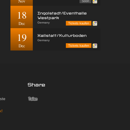
Nov
Soon
18
Ingolstadt/Eventhalle
Westpark
Dec
Germany
Tickets kaufen
19
Hallstatt/Kulturboden
Germany
Dec
Tickets kaufen
Share
iste
k!