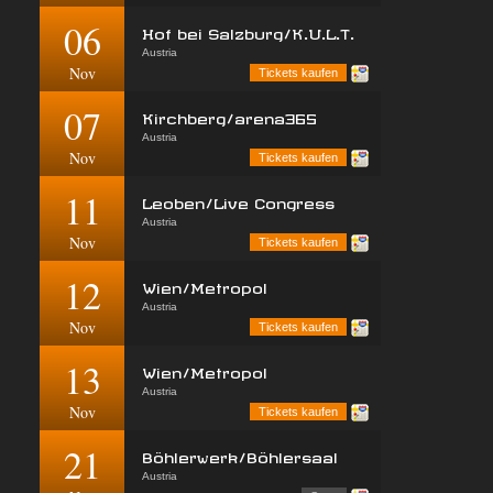
06
Hof bei Salzburg/K.U.L.T.
Austria
Nov
Tickets kaufen
07
Kirchberg/arena365
Austria
Nov
Tickets kaufen
11
Leoben/Live Congress
Austria
Nov
Tickets kaufen
12
Wien/Metropol
Austria
Nov
Tickets kaufen
13
Wien/Metropol
Austria
Nov
Tickets kaufen
21
Böhlerwerk/Böhlersaal
Austria