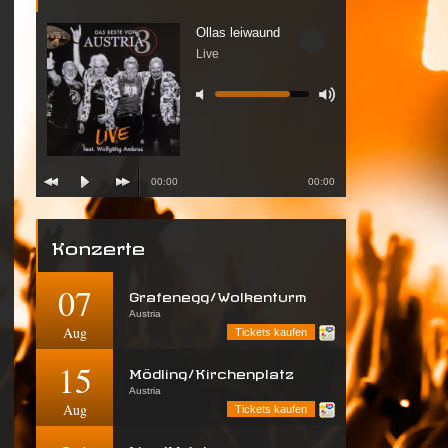
Ollas leiwaund
Live
00:00
00:00
Konzerte
07
Grafenegg/Wolkenturm
Austria
Aug
Tickets kaufen
15
Mödling/Kirchenplatz
Austria
Aug
Tickets kaufen