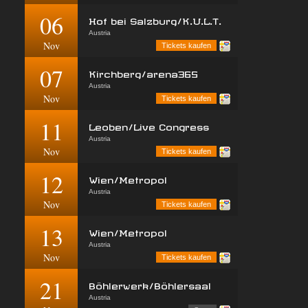
06
Hof bei Salzburg/K.U.L.T.
Austria
Nov
Tickets kaufen
07
Kirchberg/arena365
Austria
Nov
Tickets kaufen
11
Leoben/Live Congress
Austria
Nov
Tickets kaufen
12
Wien/Metropol
Austria
Nov
Tickets kaufen
13
Wien/Metropol
Austria
Nov
Tickets kaufen
21
Böhlerwerk/Böhlersaal
Austria