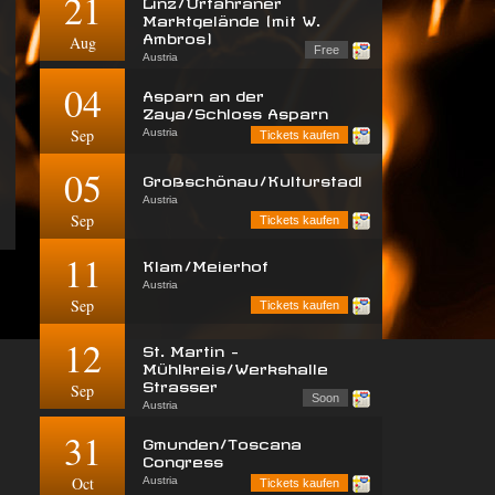
21
Linz/Urfahraner
Marktgelände (mit W.
Ambros)
Aug
Free
Austria
04
Asparn an der
Zaya/Schloss Asparn
Sep
Austria
Tickets kaufen
05
Großschönau/Kulturstadl
Austria
Sep
Tickets kaufen
11
Klam/Meierhof
Austria
Sep
Tickets kaufen
12
St. Martin -
Mühlkreis/Werkshalle
Strasser
Sep
Soon
Austria
31
Gmunden/Toscana
Congress
Oct
Austria
Tickets kaufen