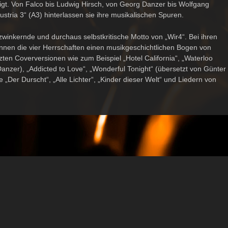
igt. Von Falco bis Ludwig Hirsch, von Georg Danzer bis Wolfgang
stria 3“ (A3) hinterlassen sie ihre musikalischen Spuren.
nzwinkernde und durchaus selbstkritische Motto von „Wir4“. Bei ihren
annen die vier Herrschaften einen musikgeschichtlichen Bogen von
ten Coverversionen wie zum Beispiel „Hotel California“, „Waterloo
anzer), „Addicted to Love“, „Wonderful Tonight“ (übersetzt von Günter
 „Der Durscht“, „Alle Lichter“, „Kinder dieser Welt“ und Liedern von