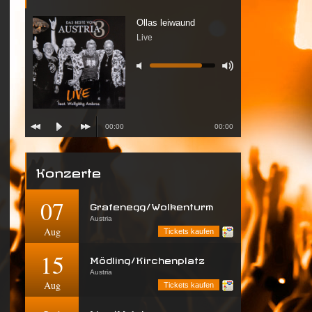
Ollas leiwaund
Live
00:00
00:00
Konzerte
07
Grafenegg/Wolkenturm
Austria
Aug
Tickets kaufen
15
Mödling/Kirchenplatz
Austria
Aug
Tickets kaufen