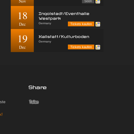
Nov
Soon
18
Ingolstadt/Eventhalle
Westpark
Dec
Germany
Tickets kaufen
19
Hallstatt/Kulturboden
Germany
Dec
Tickets kaufen
Share
iste
k!