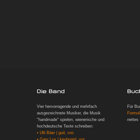
Die Band
Buc
Vier hervorragende und mehrfach
Für Bu
ausgezeichnete Musiker, die Musik
Formul
"handmade" spielen, wienerische und
nettes
hochdeutsche Texte schreiben:
• Ulli Bäer | guit, voc
• Gary Lux | keyboard, voc