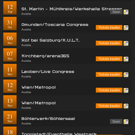
12
St. Martin - Mühlkreis/Werkshalle Strasser
Sep
Soon
Austria
31
Gmunden/Toscana Congress
Oct
Tickets kaufen
Austria
06
Hof bei Salzburg/K.U.L.T.
Nov
Tickets kaufen
Austria
07
Kirchberg/arena365
Nov
Tickets kaufen
Austria
11
Leoben/Live Congress
Nov
Tickets kaufen
Austria
12
Wien/Metropol
Nov
Tickets kaufen
Austria
13
Wien/Metropol
Nov
Tickets kaufen
Austria
21
Böhlerwerk/Böhlersaal
Nov
Soon
Austria
18
Ingolstadt/Eventhalle Westpark