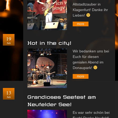
Altstadtzauber in
Klagenfurt! Danke ihr
Lieben!
more
19
Hot in the city!
Juli
Wir bedanken uns bei
Euch für diesen
genialen Abend im
Donaupark!
more
13
Grandioses Seefest am
Juli
Neufelder See!
Es war sehr schön bei