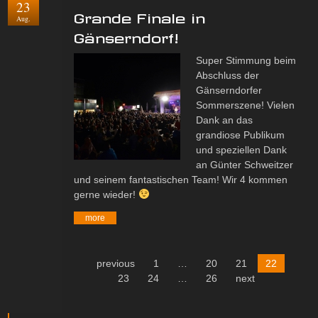
23
Grande Finale in
Aug.
Gänserndorf!
Super Stimmung beim
Abschluss der
Gänserndorfer
Sommerszene! Vielen
Dank an das
grandiose Publikum
und speziellen Dank
an Günter Schweitzer
und seinem fantastischen Team! Wir 4 kommen
gerne wieder!
more
previous
1
…
20
21
22
23
24
…
26
next