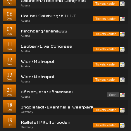
Oct
Tickets kaufen
Austria
06
Hof bei Salzburg/K.U.L.T.
Nov
Tickets kaufen
Austria
07
Kirchberg/arena365
Nov
Tickets kaufen
Austria
11
Leoben/Live Congress
Nov
Tickets kaufen
Austria
12
Wien/Metropol
Nov
Tickets kaufen
Austria
13
Wien/Metropol
Nov
Tickets kaufen
Austria
21
Böhlerwerk/Böhlersaal
Nov
Soon
Austria
18
Ingolstadt/Eventhalle Westpark
Dec
Tickets kaufen
Germany
19
Hallstatt/Kulturboden
Dec
Tickets kaufen
Germany