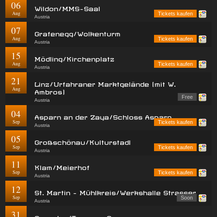
06
Wildon/MMS-Saal
Aug
Tickets kaufen
Austria
07
Grafenegg/Wolkenturm
Aug
Tickets kaufen
Austria
15
Mödling/Kirchenplatz
Aug
Tickets kaufen
Austria
21
Linz/Urfahraner Marktgelände (mit W.
Aug
Ambros)
Free
Austria
04
Asparn an der Zaya/Schloss Asparn
Sep
Tickets kaufen
Austria
05
Großschönau/Kulturstadl
Sep
Tickets kaufen
Austria
11
Klam/Meierhof
Sep
Tickets kaufen
Austria
12
St. Martin - Mühlkreis/Werkshalle Strasser
Sep
Soon
Austria
31
Gmunden/Toscana Congress