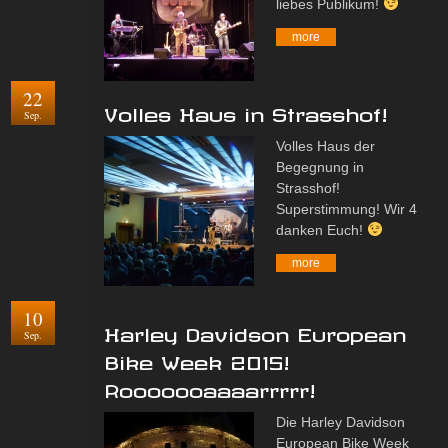
liebes Publikum!
more
22
Volles Haus in Strasshof!
Sep.
Volles Haus der
Begegnung in
Strasshof!
Superstimmung! Wir 4
danken Euch!
more
10
Harley Davidson European
Sep.
Bike Week 2015!
Rooooooaaaarrrrr!
Die Harley Davidson
European Bike Week