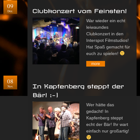
09
Clubkonzert vom Feinsten!
Dez.
War wieder ein echt
leiwaundes
Clubkonzert in den
Interspot Filmstudios!
Hat Spaß gemacht für
euch zu spielen!
more
08
In Kapfenberg steppt der
Nov.
Bär! ;-)
Wer hätte das
gedacht! In
Kapfenberg steppt
echt der Bär! Ihr wart
einfach nur großartig!