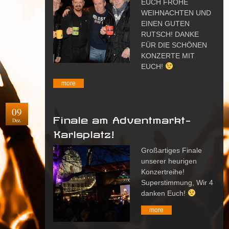
EUCH FROHE
WEIHNACHTEN UND
EINEN GUTEN
RUTSCH! DANKE
FÜR DIE SCHÖNEN
KONZERTE MIT
EUCH!
more
09
Finale am Adventmarkt-
Dez.
Karlsplatz!
Großartiges Finale
unserer heurigen
Konzertreihe!
Superstimmung, Wir 4
danken Euch!
more