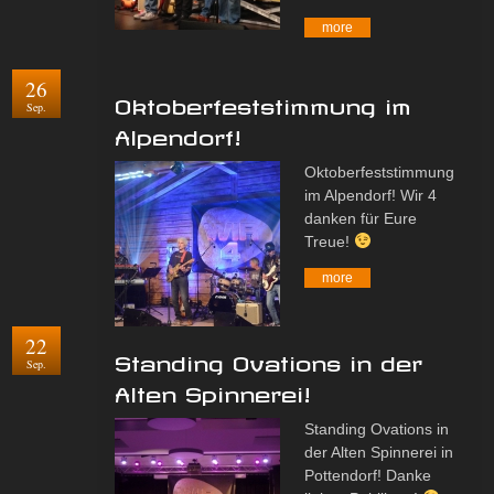
more
26
Oktoberfeststimmung im
Sep.
Alpendorf!
Oktoberfeststimmung
im Alpendorf! Wir 4
danken für Eure
Treue!
more
22
Standing Ovations in der
Sep.
Alten Spinnerei!
Standing Ovations in
der Alten Spinnerei in
Pottendorf! Danke