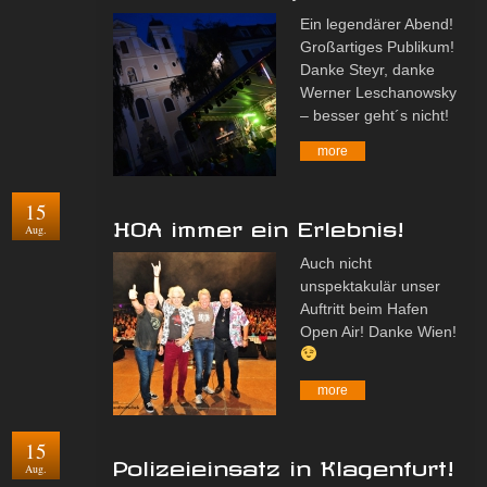
Ein legendärer Abend!
Großartiges Publikum!
Danke Steyr, danke
Werner Leschanowsky
– besser geht´s nicht!
more
15
HOA immer ein Erlebnis!
Aug.
Auch nicht
unspektakulär unser
Auftritt beim Hafen
Open Air! Danke Wien!
more
15
Polizeieinsatz in Klagenfurt!
Aug.