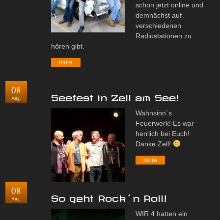
schon jetzt online und
demnächst auf
verschiedenen
Radiostationen zu
hören gibt.
more
08
Seefest in Zell am See!
Aug.
Wahnsinn´s
Feuerwerk! Es war
herrlich bei Euch!
Danke Zell!
more
08
So geht Rock´n Roll!
Aug.
WIR 4 hatten ein