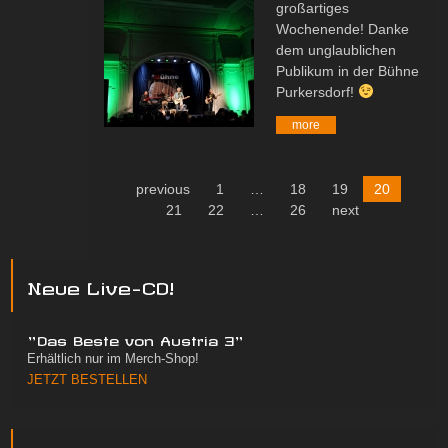
großartiges
Wochenende! Danke
dem unglaublichen
Publikum in der Bühne
Purkersdorf!
more
previous
1
…
18
19
20
21
22
…
26
next
Neue Live-CD!
"Das Beste von Austria 3"
Erhältlich nur im Merch-Shop!
JETZT BESTELLEN