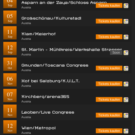
04
Asparn an der Zaya/Schloss Asparn
Sep
Tickets kaufen
Austria
05
Großschönau/Kulturstadl
Sep
Tickets kaufen
Austria
11
Klam/Meierhof
Sep
Tickets kaufen
Austria
12
St. Martin - Mühlkreis/Werkshalle Strasser
Sep
Soon
Austria
31
Gmunden/Toscana Congress
Oct
Tickets kaufen
Austria
06
Hof bei Salzburg/K.U.L.T.
Nov
Tickets kaufen
Austria
07
Kirchberg/arena365
Nov
Tickets kaufen
Austria
11
Leoben/Live Congress
Nov
Tickets kaufen
Austria
12
Wien/Metropol
Nov
Tickets kaufen
Austria