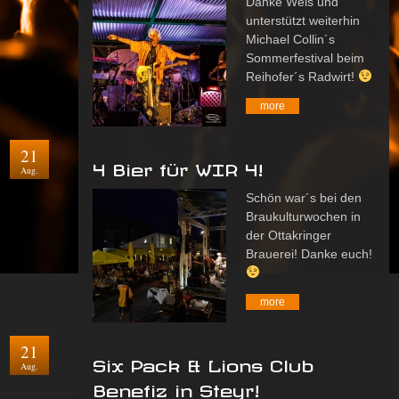
Danke Wels und
unterstützt weiterhin
Michael Collin´s
Sommerfestival beim
Reihofer´s Radwirt!
more
21
4 Bier für WIR 4!
Aug.
Schön war´s bei den
Braukulturwochen in
der Ottakringer
Brauerei! Danke euch!
more
21
Six Pack & Lions Club
Aug.
Benefiz in Steyr!