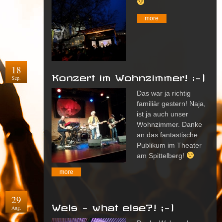
more
18
Konzert im Wohnzimmer! :-)
Sep.
Das war ja richtig
familiär gestern! Naja,
ist ja auch unser
Wohnzimmer. Danke
an das fantastische
Publikum im Theater
am Spittelberg!
more
29
Wels – what else?! ;-)
Aug.