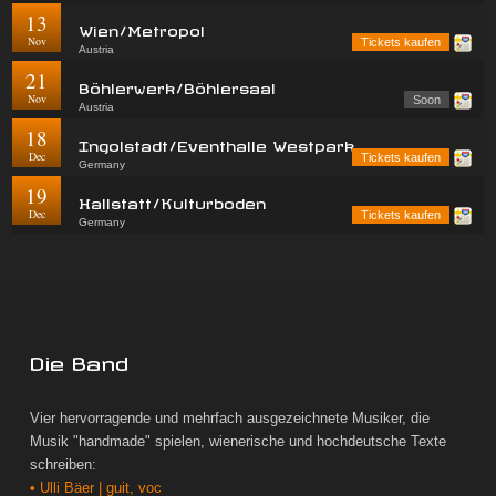
13
Wien/Metropol
Nov
Tickets kaufen
Austria
21
Böhlerwerk/Böhlersaal
Nov
Soon
Austria
18
Ingolstadt/Eventhalle Westpark
Dec
Tickets kaufen
Germany
19
Hallstatt/Kulturboden
Dec
Tickets kaufen
Germany
Die Band
Vier hervorragende und mehrfach ausgezeichnete Musiker, die
Musik "handmade" spielen, wienerische und hochdeutsche Texte
schreiben:
• Ulli Bäer | guit, voc