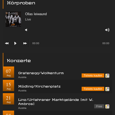
Hörproben
Ollas leiwaund
Live
00:00
00:00
Konzerte
07
Grafenegg/Wolkenturm
Aug
Tickets kaufen
Austria
15
Mödling/Kirchenplatz
Aug
Tickets kaufen
Austria
21
Linz/Urfahraner Marktgelände (mit W.
Aug
Ambros)
Free
Austria