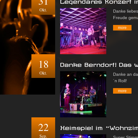
31
Legendäres Konzert in
Okt.
Danke liebes
Freude gema
more
18
Danke Berndorf! Das w
Okt.
Danke an da
´n Roll!
more
22
Heimspiel im “Wohnzi
Sep.
Super Stimm