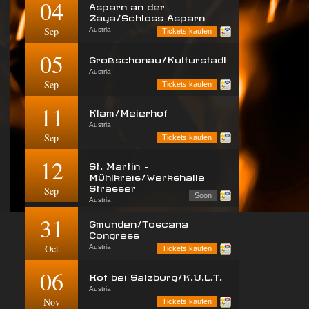
04
Asparn an der
Zaya/Schloss Asparn
Sep
Austria
Tickets kaufen
05
Großschönau/Kulturstadl
Austria
Sep
Tickets kaufen
11
Klam/Meierhof
Austria
Sep
Tickets kaufen
12
St. Martin -
Mühlkreis/Werkshalle
Strasser
Sep
Soon
Austria
31
Gmunden/Toscana
Congress
Oct
Austria
Tickets kaufen
06
Hof bei Salzburg/K.U.L.T.
Austria
Nov
Tickets kaufen