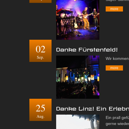
more
02
Danke Fürstenfeld!
Sep.
Wir kommen 
more
25
Danke Linz! Ein Erleb
Aug.
Ein prall ge
gerne wieder