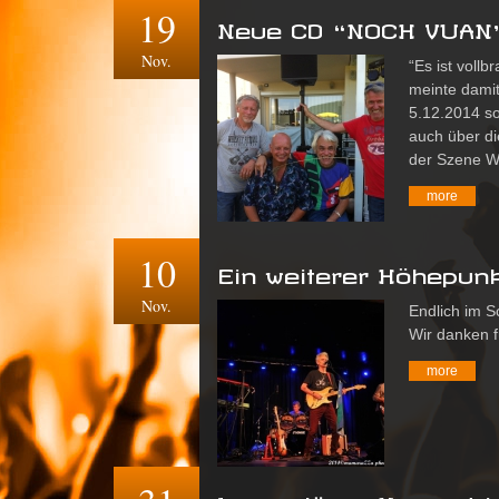
19
Neue CD “NOCH VUAN” 
Nov.
“Es ist voll
meinte dami
5.12.2014 so
auch über di
der Szene W
more
10
Ein weiterer Höhepunk
Nov.
Endlich im S
Wir danken 
more