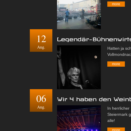
more
12
Legendär-Bühnenwirts
Aug.
Hatten ja sch
Vollmondnach
more
06
Wir 4 haben den Wein
Aug.
In herrliche
Steiermark 
alle!
more