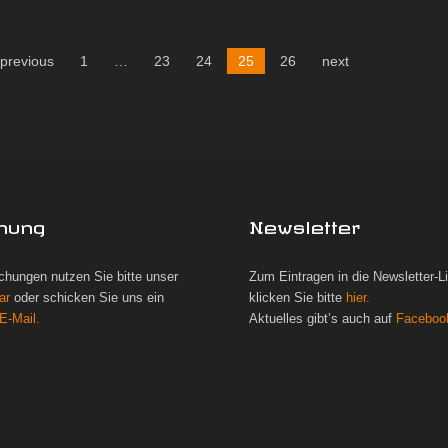
previous
1
…
23
24
25
26
next
hung
Newsletter
chungen nutzen Sie bitte unser
Zum Eintragen in die Newsletter-L
ar
oder schicken Sie uns ein
klicken Sie bitte
hier.
E-Mail.
Aktuelles gibt’s auch auf
Faceboo