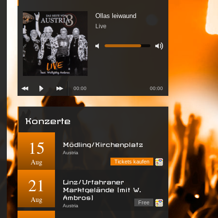
Ollas leiwaund
Live
00:00
00:00
Konzerte
15
Mödling/Kirchenplatz
Austria
Aug
Tickets kaufen
21
Linz/Urfahraner
Marktgelände (mit W.
Ambros)
Aug
Free
Austria