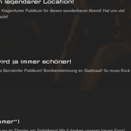
 legendärer Location!
 Klagenfurter Publikum für diesen wunderbaren Abend! Hat uns viel
cht!
ird ja immer schöner!
s Berndorfer Publikum! Bombenstimmung im Stadtsaal! So muss Rock
mmer”!
ung im Theater am Spittelberg! Wir 4 danken unseren treuen Fans!