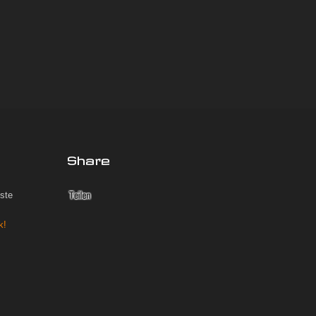
Share
iste
k!