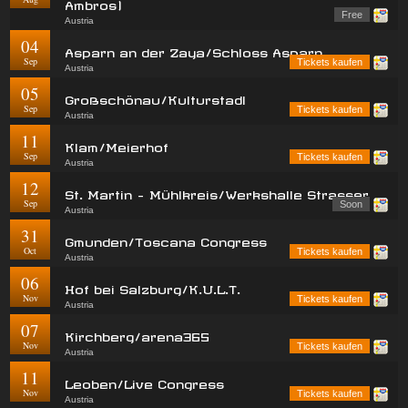
Ambros)
Free
Austria
04
Asparn an der Zaya/Schloss Asparn
Sep
Tickets kaufen
Austria
05
Großschönau/Kulturstadl
Sep
Tickets kaufen
Austria
11
Klam/Meierhof
Sep
Tickets kaufen
Austria
12
St. Martin - Mühlkreis/Werkshalle Strasser
Sep
Soon
Austria
31
Gmunden/Toscana Congress
Oct
Tickets kaufen
Austria
06
Hof bei Salzburg/K.U.L.T.
Nov
Tickets kaufen
Austria
07
Kirchberg/arena365
Nov
Tickets kaufen
Austria
11
Leoben/Live Congress
Nov
Tickets kaufen
Austria