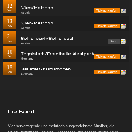
12
Wien/Metropol
Nov
Tickets kaufen
Austria
13
Wien/Metropol
Nov
Tickets kaufen
Austria
21
Böhlerwerk/Böhlersaal
Nov
Soon
Austria
18
Ingolstadt/Eventhalle Westpark
Dec
Tickets kaufen
Germany
19
Hallstatt/Kulturboden
Dec
Tickets kaufen
Germany
Die Band
Vier hervorragende und mehrfach ausgezeichnete Musiker, die