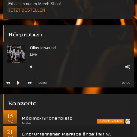
Erhältlich nur im Merch-Shop!
JETZT BESTELLEN
Hörproben
Ollas leiwaund
Live
00:00
00:00
Konzerte
15
Mödling/Kirchenplatz
Aug
Tickets kaufen
Austria
21
Linz/Urfahraner Marktgelände (mit W.
Aug