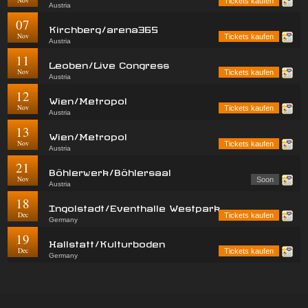
Tickets kaufen
Austria
07
Kirchberg/arena365
Nov
Tickets kaufen
Austria
11
Leoben/Live Congress
Nov
Tickets kaufen
Austria
12
Wien/Metropol
Nov
Tickets kaufen
Austria
13
Wien/Metropol
Nov
Tickets kaufen
Austria
21
Böhlerwerk/Böhlersaal
Nov
Soon
Austria
18
Ingolstadt/Eventhalle Westpark
Dec
Tickets kaufen
Germany
19
Hallstatt/Kulturboden
Dec
Tickets kaufen
Germany