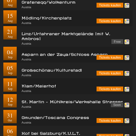
Grafenegg/Wolkenturm
Aug
Tickets kaufen
Austria
15
Mödling/Kirchenplatz
Aug
Tickets kaufen
Austria
21
Linz/Urfahraner Marktgelände (mit W.
Aug
Ambros)
Free
Austria
04
Asparn an der Zaya/Schloss Asparn
Sep
Tickets kaufen
Austria
05
Großschönau/Kulturstadl
Sep
Tickets kaufen
Austria
11
Klam/Meierhof
Sep
Tickets kaufen
Austria
12
St. Martin - Mühlkreis/Werkshalle Strasser
Sep
Soon
Austria
31
Gmunden/Toscana Congress
Oct
Tickets kaufen
Austria
06
Hof bei Salzburg/K.U.L.T.
Nov