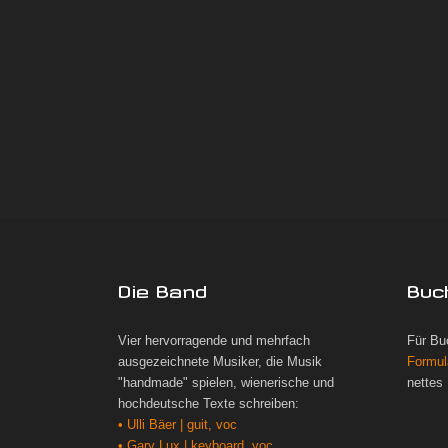
Die Band
Buc
Vier hervorragende und mehrfach
Für Bu
ausgezeichnete Musiker, die Musik
Formul
"handmade" spielen, wienerische und
nettes
hochdeutsche Texte schreiben:
• Ulli Bäer | guit, voc
• Gary Lux | keyboard, voc