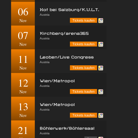
06
Hof bei Salzburg/K.U.L.T.
Austria
Nov
Tickets kaufen
07
Kirchberg/arena365
Austria
Nov
Tickets kaufen
11
Leoben/Live Congress
Austria
Nov
Tickets kaufen
12
Wien/Metropol
Austria
Nov
Tickets kaufen
13
Wien/Metropol
Austria
Nov
Tickets kaufen
21
Böhlerwerk/Böhlersaal
Austria