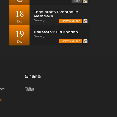
Nov
Soon
18
Ingolstadt/Eventhalle
Westpark
Dec
Germany
Tickets kaufen
19
Hallstatt/Kulturboden
Germany
Dec
Tickets kaufen
Share
iste
k!