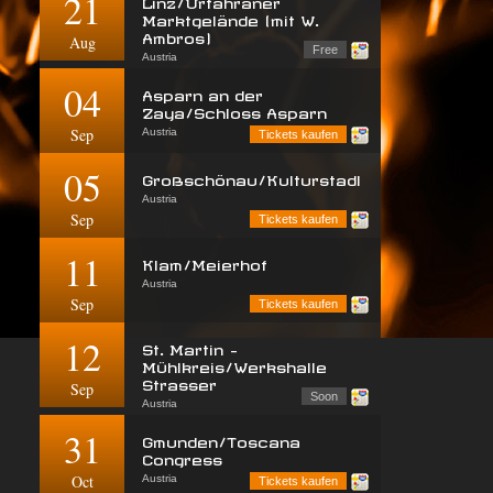
21
Linz/Urfahraner
Marktgelände (mit W.
Ambros)
Aug
Free
Austria
04
Asparn an der
Zaya/Schloss Asparn
Sep
Austria
Tickets kaufen
05
Großschönau/Kulturstadl
Austria
Sep
Tickets kaufen
11
Klam/Meierhof
Austria
Sep
Tickets kaufen
12
St. Martin -
Mühlkreis/Werkshalle
Strasser
Sep
Soon
Austria
31
Gmunden/Toscana
Congress
Oct
Austria
Tickets kaufen