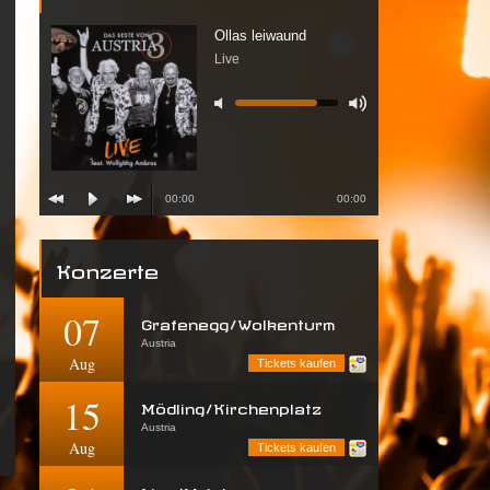
Ollas leiwaund
Live
00:00
00:00
Konzerte
07
Grafenegg/Wolkenturm
Austria
Aug
Tickets kaufen
15
Mödling/Kirchenplatz
Austria
Aug
Tickets kaufen