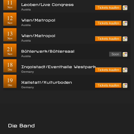
11
Leoben/Live Congress
Nov
Tickets kaufen
Austria
12
Wien/Metropol
Nov
Tickets kaufen
Austria
13
Wien/Metropol
Nov
Tickets kaufen
Austria
21
Böhlerwerk/Böhlersaal
Nov
Soon
Austria
18
Ingolstadt/Eventhalle Westpark
Dec
Tickets kaufen
Germany
19
Hallstatt/Kulturboden
Dec
Tickets kaufen
Germany
Die Band