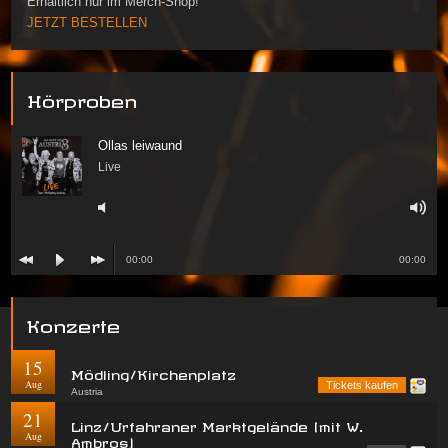
Erhältlich nur im Merch-Shop!
JETZT BESTELLEN
Hörproben
Ollas leiwaund
Live
00:00
00:00
Konzerte
15
Mödling/Kirchenplatz
Aug
Tickets kaufen
Austria
21
Linz/Urfahraner Marktgelände (mit W.
Aug
Ambros)