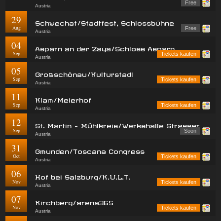
Free
Austria
29
Schwechat/Stadtfest, Schlossbühne
Aug
Free
Austria
04
Asparn an der Zaya/Schloss Asparn
Sep
Tickets kaufen
Austria
05
Großschönau/Kulturstadl
Sep
Tickets kaufen
Austria
11
Klam/Meierhof
Sep
Tickets kaufen
Austria
12
St. Martin - Mühlkreis/Werkshalle Strasser
Sep
Soon
Austria
31
Gmunden/Toscana Congress
Oct
Tickets kaufen
Austria
06
Hof bei Salzburg/K.U.L.T.
Nov
Tickets kaufen
Austria
07
Kirchberg/arena365
Nov
Tickets kaufen
Austria