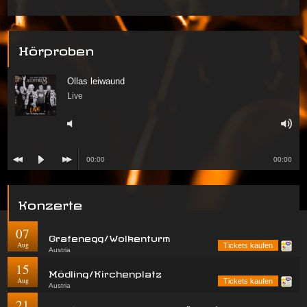
Hörproben
Ollas leiwaund
Live
00:00
00:00
Konzerte
07
Grafenegg/Wolkenturm
Aug
Tickets kaufen
Austria
15
Mödling/Kirchenplatz
Aug
Tickets kaufen
Austria
21