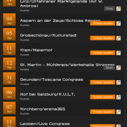
Linz/Urfahraner Marktgelände (mit W.
Aug
Ambros)
Free
Austria
04
Asparn an der Zaya/Schloss Asparn
Sep
Tickets kaufen
Austria
05
Großschönau/Kulturstadl
Sep
Tickets kaufen
Austria
11
Klam/Meierhof
Sep
Tickets kaufen
Austria
12
St. Martin - Mühlkreis/Werkshalle Strasser
Sep
Soon
Austria
31
Gmunden/Toscana Congress
Oct
Tickets kaufen
Austria
06
Hof bei Salzburg/K.U.L.T.
Nov
Tickets kaufen
Austria
07
Kirchberg/arena365
Nov
Tickets kaufen
Austria
11
Leoben/Live Congress
Nov
Tickets kaufen