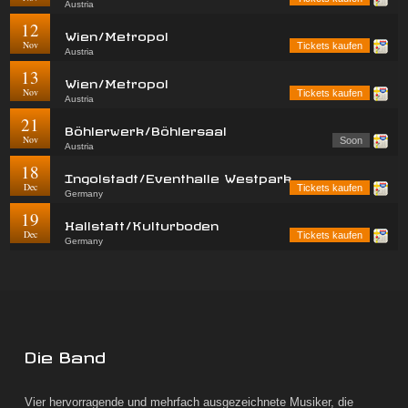
Austria
12
Wien/Metropol
Nov
Tickets kaufen
Austria
13
Wien/Metropol
Nov
Tickets kaufen
Austria
21
Böhlerwerk/Böhlersaal
Nov
Soon
Austria
18
Ingolstadt/Eventhalle Westpark
Dec
Tickets kaufen
Germany
19
Hallstatt/Kulturboden
Dec
Tickets kaufen
Germany
Die Band
Vier hervorragende und mehrfach ausgezeichnete Musiker, die