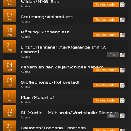
Wildon/MMS-Saal
Aug
Tickets kaufen
Austria
07
Grafenegg/Wolkenturm
Aug
Tickets kaufen
Austria
15
Mödling/Kirchenplatz
Aug
Tickets kaufen
Austria
21
Linz/Urfahraner Marktgelände (mit W.
Aug
Ambros)
Free
Austria
04
Asparn an der Zaya/Schloss Asparn
Sep
Tickets kaufen
Austria
05
Großschönau/Kulturstadl
Sep
Tickets kaufen
Austria
11
Klam/Meierhof
Sep
Tickets kaufen
Austria
12
St. Martin - Mühlkreis/Werkshalle Strasser
Sep
Soon
Austria
31
Gmunden/Toscana Congress
Oct
Tickets kaufen