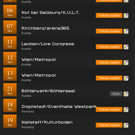
Austria
06
Hof bei Salzburg/K.U.L.T.
Nov
Tickets kaufen
Austria
07
Kirchberg/arena365
Nov
Tickets kaufen
Austria
11
Leoben/Live Congress
Nov
Tickets kaufen
Austria
12
Wien/Metropol
Nov
Tickets kaufen
Austria
13
Wien/Metropol
Nov
Tickets kaufen
Austria
21
Böhlerwerk/Böhlersaal
Nov
Soon
Austria
18
Ingolstadt/Eventhalle Westpark
Dec
Tickets kaufen
Germany
19
Hallstatt/Kulturboden
Dec
Tickets kaufen
Germany